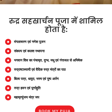
रुद्र सहस्रार्चन पूजा में शामिल
होता है:
मंगलाचरण एवं गणेश पूजन
संकल्प एवं कलश स्थापना
भगवान शिव का पंचामृत, दुग्ध, मधु एवं गंगाजल से अभिषेक
रुद्राष्टाध्यायी एवं वैदिक रुद्र मंत्रों का पाठ
बिल्व पत्र, धतूरा, भस्म एवं पुष्प अर्पण
रुद्र हवन एवं पूर्णाहुति
महामृत्युंजय मंत्र जप
BOOK MY PUJA