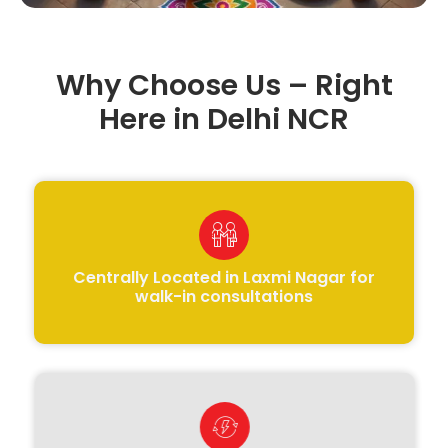
Why Choose Us – Right
Here in Delhi NCR
Centrally Located in Laxmi Nagar for
walk-in consultations